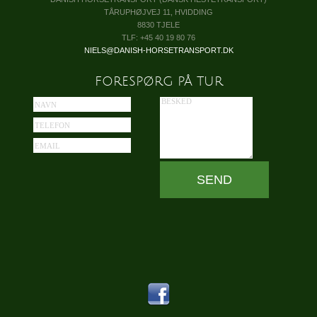
TÅRUPHØJVEJ 11, HVIDDING
8830 TJELE
TLF: +45 40 19 80 76
NIELS@DANISH-HORSETRANSPORT.DK